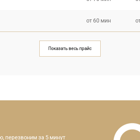
от 60 мин
о
от 80 мин
о
Показать весь прайс
от 80 мин
о
от 80 мин
о
?
, перезвоним за 5 минут