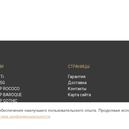
ЛИ
СТРАНИЦЫ
 Ti
Гарантия
 5G
Доставка
 P ROCOCO
Контакты
 P BAROQUE
Карта сайта
P GOTHIC
URE V
обеспечения наилучшего пользовательского опыта. Продолжая испол
re Touch Pure Navy Alligator
тика конфиденциальности
re S Design Clous De Paris
lation V Gemstone Liquorice