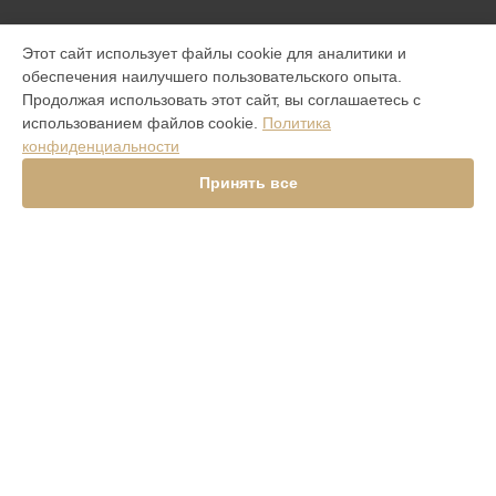
МОДЕЛИ
Этот сайт использует файлы cookie для аналитики и
обеспечения наилучшего пользовательского опыта.
Aster P Ti
Продолжая использовать этот сайт, вы соглашаетесь с
iVERTU 5G
использованием файлов cookie.
Политика
ASTER P ROCOCO
конфиденциальности
ASTER P BAROQUE
ASTER P GOTHIC
Принять все
SIGNATURE V
Signature Touch Pure Navy Alligator
Signature S Design Clous De Paris
Constellation V Gemstone Liquorice
Versace Unique Black Star
Aster Python Beige
Signature S Design Rock
Signature Touch Pure Jet
СТРАНИЦЫ
Гарантия
Доставка
Контакты