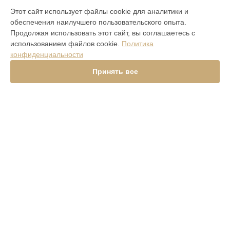
МОДЕЛИ
Этот сайт использует файлы cookie для аналитики и
обеспечения наилучшего пользовательского опыта.
Aster P Ti
Продолжая использовать этот сайт, вы соглашаетесь с
iVERTU 5G
использованием файлов cookie.
Политика
ASTER P ROCOCO
конфиденциальности
ASTER P BAROQUE
ASTER P GOTHIC
Принять все
SIGNATURE V
Signature Touch Pure Navy Alligator
Signature S Design Clous De Paris
Constellation V Gemstone Liquorice
Versace Unique Black Star
Aster Python Beige
Signature S Design Rock
Signature Touch Pure Jet
METAVERTU
СТРАНИЦЫ
Гарантия
Доставка
Контакты