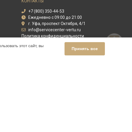
КОНТАКТЫ
+7 (800) 350-44-53
Ежедневно с 09:00 до 21:00
г. Уфа, проспект Октября, 4/1
info@servicecenter-vertu.ru
Политика конфиденциальности
ьзовать этот сайт, вы
Способы оплаты
Принять все
ный сервис Vertu, мы предлагаем
ных продуктов Верту. Обратите внимание, что цены,
нашими менеджерами. Также стоит отметить, что
й.