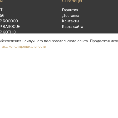
ЛИ
СТРАНИЦЫ
 Ti
Гарантия
 5G
Доставка
 P ROCOCO
Контакты
 P BAROQUE
Карта сайта
P GOTHIC
URE V
обеспечения наилучшего пользовательского опыта. Продолжая испол
re Touch Pure Navy Alligator
тика конфиденциальности
re S Design Clous De Paris
 Unique Black Star
ython Beige
re S Design Rock
re Touch Pure Jet
ERTU
ом обслуживании устройств Vertu. Хотя мы и не представляем официаль
а, включая диагностику, техническое обслуживание и настройку различ
ыми; для получения актуальной информации, пожалуйста, свяжитесь с 
 зарегистрирована и используется нами только для информационных целе
нту Vertu.