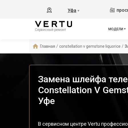
прос
Уфа
▼
МОДЕЛИ
Сервисный ремонт
Главная
/
constellation v gemstone liquorice
/
З
Замена шлейфа теле
Constellation V Gemst
Уфе
В сервисном центре Vertu професси