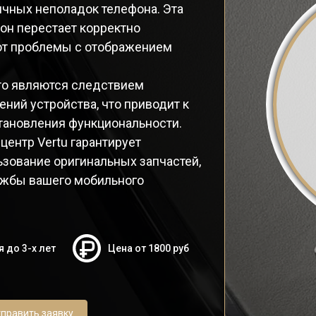
ичных неполадок телефона. Эта
он перестает корректно
ают проблемы с отображением
то являются следствием
ний устройства, что приводит к
тановления функциональности.
ентр Vertu гарантирует
зование оригинальных запчастей,
лужбы вашего мобильного
я до 3-х лет
Цена от 1800 руб
править заявку