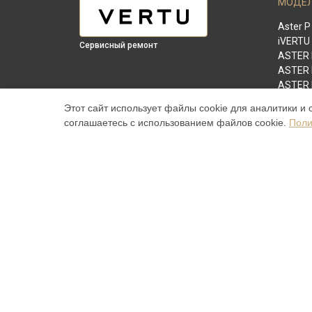
МОДЕ
Aster P
iVERTU
Сервисный ремонт
ASTER
ASTER
ASTER 
SIGNAT
Этот сайт использует файлы cookie для аналитики и 
Signatu
соглашаетесь с использованием файлов cookie.
Поли
Signatu
Versace
Aster P
Signatu
Signatu
METAV
Наш центр специализируется на ремонте и техническ
высококачественные услуги постгарантийного ремонт
указанные на нашем сайте, не являются окончательн
торговая марка Vertu, упоминаемая на нашем сайте,
© 2026 Специализированный сервисный центр по ремо